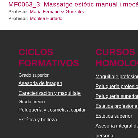
MF0063_3: Massatge estètic manual i mec
Profesor:
María Fernández González
Profesor:
Montse Hurtado
CICLOS
CURSOS
FORMATIVOS
HOMOLO
Grado superior
Maquillaje profesio
Asesoría de imagen
Peluquería profesi
Caracterización y maquillaje
Peluquería superio
Grado medio
Estética profesiona
Peluquería y cosmética capilar
Estética superior
Estética y belleza
Asesoría integral 
personal