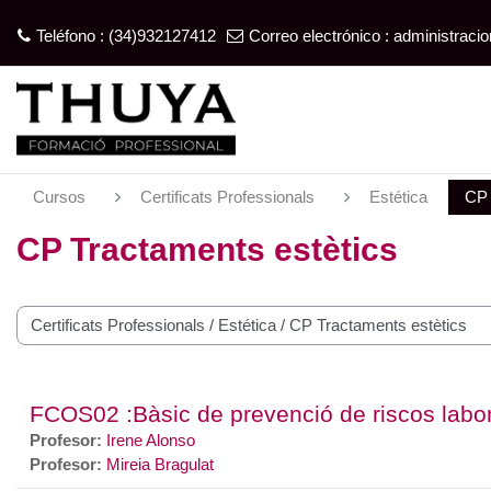
Teléfono : (34)932127412
Correo electrónico :
administrac
Salta al contenido principal
Cursos
Certificats Professionals
Estética
CP 
CP Tractaments estètics
tegorías
FCOS02 :Bàsic de prevenció de riscos labo
Profesor:
Irene Alonso
Profesor:
Mireia Bragulat