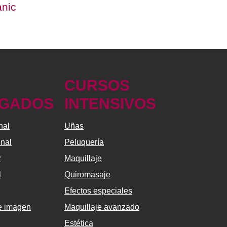
ànic
CURSOS
GADOS
INTENSIVOS
nal
Uñas
onal
Peluquería
r
Maquillaje
l
Quiromasaje
Efectos especiales
de imagen
Maquillaje avanzado
Estética