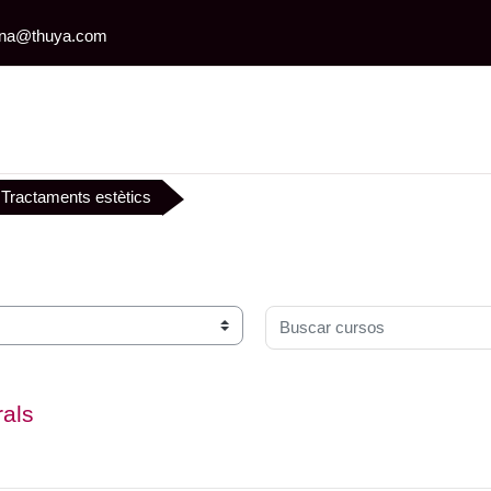
iona@thuya.com
Tractaments estètics
Buscar cursos
rals