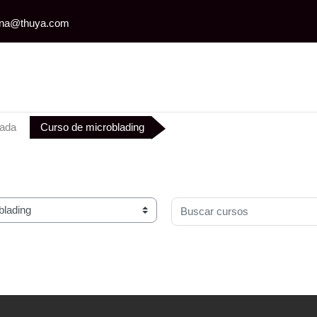
iona@thuya.com
rada
Curso de microblading
Buscar cursos