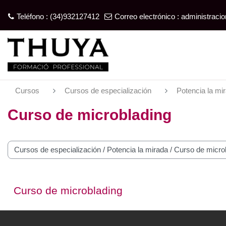
Teléfono : (34)932127412
Correo electrónico :
administrac
Salta al contenido principal
Cursos
Cursos de especialización
Potencia la mi
Curso de microblading
tegorías
Curso de microblading