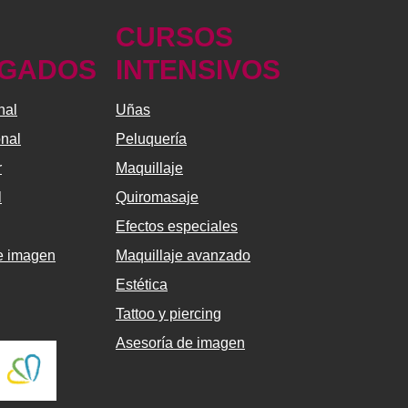
CURSOS
GADOS
INTENSIVOS
nal
Uñas
onal
Peluquería
r
Maquillaje
l
Quiromasaje
Efectos especiales
de imagen
Maquillaje avanzado
Estética
Tattoo y piercing
Asesoría de imagen