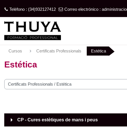
Teléfono : (34)932127412
Correo electrónico :
administrac
Salta al contenido principal
Cursos
Certificats Professionals
Estética
Estética
tegorías
CP - Cures estètiques de mans i peus