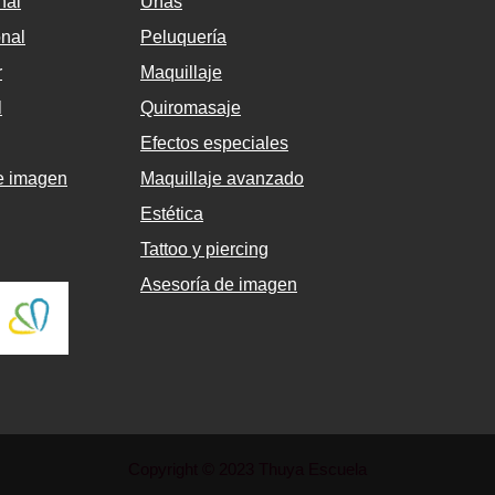
nal
Uñas
onal
Peluquería
r
Maquillaje
l
Quiromasaje
Efectos especiales
de imagen
Maquillaje avanzado
Estética
Tattoo y piercing
Asesoría de imagen
Copyright © 2023 Thuya Escuela