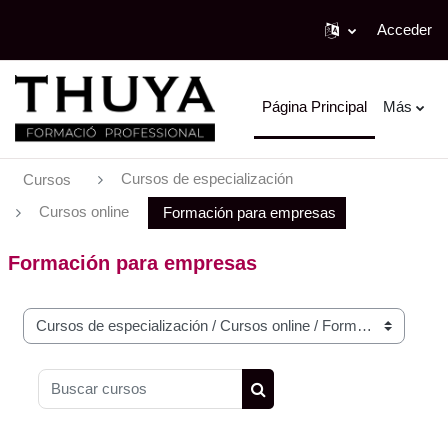
Acceder
Salta al contenido principal
Página Principal
Más
Cursos de especialización
Cursos
Cursos online
Formación para empresas
Formación para empresas
Categorías
Buscar cursos
Buscar cursos